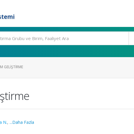
stemi
M GELIŞTIRME
ştirme
a N.
,
...Daha Fazla