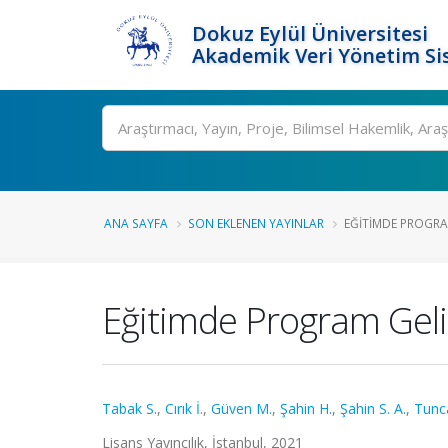
Dokuz Eylül Üniversitesi
Akademik Veri Yönetim Si
Ara
ANA SAYFA
SON EKLENEN YAYINLAR
EĞITIMDE PROGRA
Eğitimde Program Geli
Tabak S.
,
Cırık İ.
,
Güven M.
,
Şahin H.
,
Şahin S. A.
,
Tunc
Lisans Yayıncılık, İstanbul, 2021