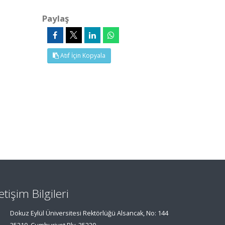
Paylaş
Atıf İçin Kopyala
letişim Bilgileri
Dokuz Eylül Üniversitesi Rektörlüğü Alsancak, No: 144