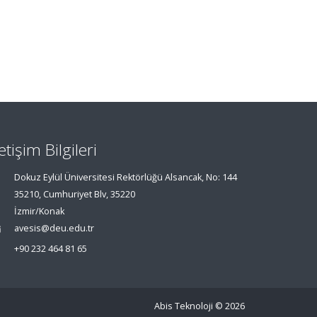
letişim Bilgileri
Dokuz Eylül Üniversitesi Rektörlüğü Alsancak, No: 144
35210, Cumhuriyet Blv, 35220
İzmir/Konak
avesis@deu.edu.tr
+90 232 464 81 65
Abis Teknoloji
© 2026