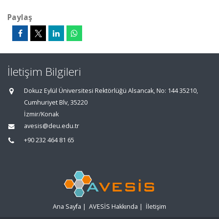
Paylaş
İletişim Bilgileri
Dokuz Eylül Üniversitesi Rektörlüğü Alsancak, No: 144 35210,
Cumhuriyet Blv, 35220
İzmir/Konak
avesis@deu.edu.tr
+90 232 464 81 65
Ana Sayfa
|
AVESİS Hakkında
|
İletişim