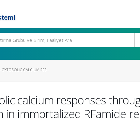
stemi
S CYTOSOLIC CALCIUM RES...
solic calcium responses throu
in immortalized RFamide-rel