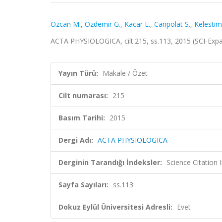
Ozcan M.
,
Ozdemir G.
,
Kacar E.
,
Canpolat S.
,
Kelestim
ACTA PHYSIOLOGICA, cilt.215, ss.113, 2015 (SCI-Ex
Yayın Türü:
Makale / Özet
Cilt numarası:
215
Basım Tarihi:
2015
Dergi Adı:
ACTA PHYSIOLOGICA
Derginin Tarandığı İndeksler:
Science Citation
Sayfa Sayıları:
ss.113
Dokuz Eylül Üniversitesi Adresli:
Evet