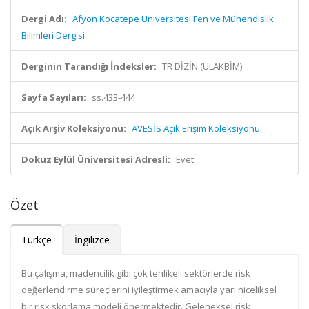
Dergi Adı:
Afyon Kocatepe Üniversitesi Fen ve Mühendislik
Bilimleri Dergisi
Derginin Tarandığı İndeksler:
TR DİZİN (ULAKBİM)
Sayfa Sayıları:
ss.433-444
Açık Arşiv Koleksiyonu:
AVESİS Açık Erişim Koleksiyonu
Dokuz Eylül Üniversitesi Adresli:
Evet
Özet
Türkçe
İngilizce
Bu çalışma, madencilik gibi çok tehlikeli sektörlerde risk
değerlendirme süreçlerini iyileştirmek amacıyla yarı niceliksel
bir risk skorlama modeli önermektedir. Geleneksel risk