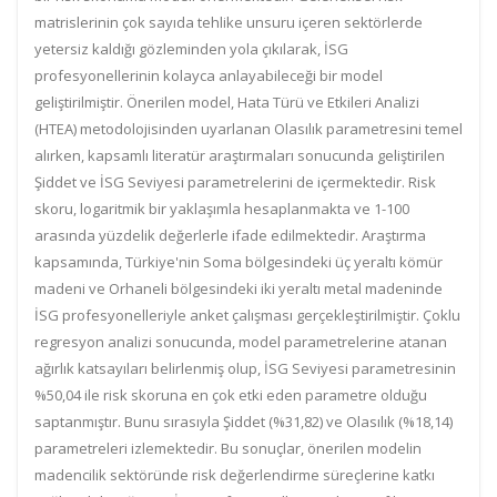
matrislerinin çok sayıda tehlike unsuru içeren sektörlerde
yetersiz kaldığı gözleminden yola çıkılarak, İSG
profesyonellerinin kolayca anlayabileceği bir model
geliştirilmiştir. Önerilen model, Hata Türü ve Etkileri Analizi
(HTEA) metodolojisinden uyarlanan Olasılık parametresini temel
alırken, kapsamlı literatür araştırmaları sonucunda geliştirilen
Şiddet ve İSG Seviyesi parametrelerini de içermektedir. Risk
skoru, logaritmik bir yaklaşımla hesaplanmakta ve 1-100
arasında yüzdelik değerlerle ifade edilmektedir. Araştırma
kapsamında, Türkiye'nin Soma bölgesindeki üç yeraltı kömür
madeni ve Orhaneli bölgesindeki iki yeraltı metal madeninde
İSG profesyonelleriyle anket çalışması gerçekleştirilmiştir. Çoklu
regresyon analizi sonucunda, model parametrelerine atanan
ağırlık katsayıları belirlenmiş olup, İSG Seviyesi parametresinin
%50,04 ile risk skoruna en çok etki eden parametre olduğu
saptanmıştır. Bunu sırasıyla Şiddet (%31,82) ve Olasılık (%18,14)
parametreleri izlemektedir. Bu sonuçlar, önerilen modelin
madencilik sektöründe risk değerlendirme süreçlerine katkı