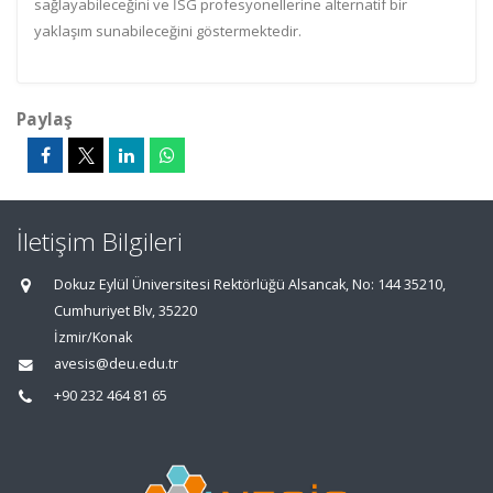
sağlayabileceğini ve İSG profesyonellerine alternatif bir
yaklaşım sunabileceğini göstermektedir.
Paylaş
İletişim Bilgileri
Dokuz Eylül Üniversitesi Rektörlüğü Alsancak, No: 144 35210,
Cumhuriyet Blv, 35220
İzmir/Konak
avesis@deu.edu.tr
+90 232 464 81 65