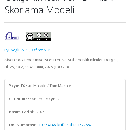
Skorlama Modeli
Eyüboğlu A. K.
,
Özfırat M. K.
Afyon Kocatepe Üniversitesi Fen ve Mühendislik Bilimleri Dergisi,
cilt.25, sa.2, ss.433-444, 2025 (TRDizin)
Yayın Türü:
Makale / Tam Makale
Cilt numarası:
25
Sayı:
2
Basım Tarihi:
2025
Doi Numarası:
10.35414/akufemubid.1572682