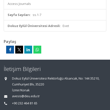
Access Journals
Sayfa Sayıları:
ss.1-7
Dokuz Eylül Üniversitesi Adresli:
Evet
Paylaş
İletişim Bilgileri
Dokuz Eylül Üniversitesi Rektörlüğü Alsancak, No: 144 35210,
Cumhuriyet Blv, 35220
İzmir/Konak
avesis@deu.edu.tr
+90 232 464 81 65