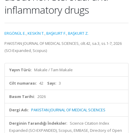
inflammatory drugs
ERGÖNÜL E.
,
KESKİN T.
,
BAŞKURT F.
,
BAŞKURT Z.
PAKISTAN JOURNAL OF MEDICAL SCIENCES, cilt.42, sa.3, ss.1-7, 2026
(SCI-Expanded, Scopus)
Yayın Türü:
Makale / Tam Makale
Cilt numarası:
42
Sayı:
3
Basım Tarihi:
2026
Dergi Adı:
PAKISTAN JOURNAL OF MEDICAL SCIENCES
Derginin Tarandığı İndeksler:
Science Citation Index
Expanded (SCI-EXPANDED), Scopus, EMBASE, Directory of Open