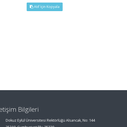
Atıf İçin Kopyala
letişim Bilgileri
Dokuz Eylül Üniversitesi Rektörlüğü Alsancak, No: 144