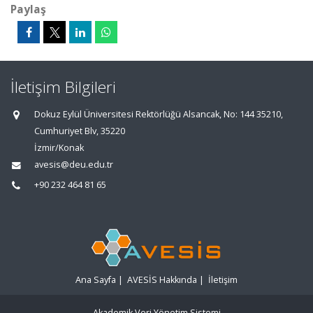
Paylaş
İletişim Bilgileri
Dokuz Eylül Üniversitesi Rektörlüğü Alsancak, No: 144 35210,
Cumhuriyet Blv, 35220
İzmir/Konak
avesis@deu.edu.tr
+90 232 464 81 65
Ana Sayfa
|
AVESİS Hakkında
|
İletişim
Akademik Veri Yönetim Sistemi