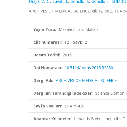
Dülger A. C.
,
Suvak B.
,
Gönüllü H.
,
Gonullu E.
,
SÜMBÜL
ARCHIVES OF MEDICAL SCIENCE, cilt.12, sa.2, ss.415
Yayın Türü:
Makale / Tam Makale
Cilt numarası:
12
Sayı:
2
Basım Tarihi:
2016
Doi Numarası:
10.5114/aoms.2015.52030
Dergi Adı:
ARCHIVES OF MEDICAL SCIENCE
Derginin Tarandığı İndeksler:
Science Citation
Sayfa Sayıları:
ss.415-420
Anahtar Kelimeler:
hepatitis B virus, hepatitis D