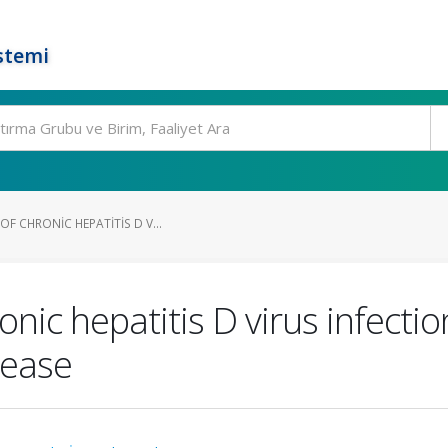
stemi
OF CHRONIC HEPATITIS D V...
nic hepatitis D virus infectio
sease