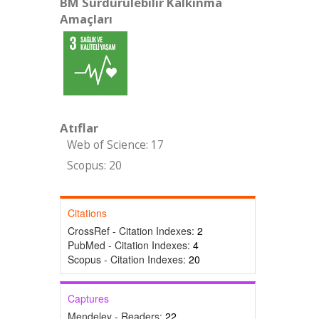
BM Sürdürülebilir Kalkınma
Amaçları
Atıflar
Web of Science: 17
Scopus: 20
Citations
CrossRef - Citation Indexes:
2
PubMed - Citation Indexes:
4
Scopus - Citation Indexes:
20
Captures
Mendeley - Readers:
22