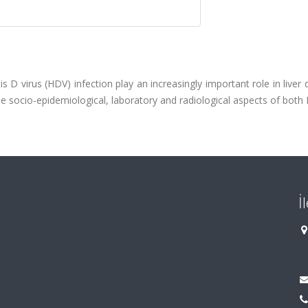
s D virus (HDV) infection play an increasingly important role in liver 
he socio-epidemiological, laboratory and radiological aspects of bot
İ