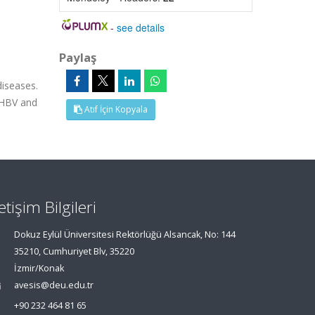
-
see details
Paylaş
diseases.
h HBV and
Atıf İçin Kopyala
letişim Bilgileri
Dokuz Eylül Üniversitesi Rektörlüğü Alsancak, No: 144
35210, Cumhuriyet Blv, 35220
İzmir/Konak
avesis@deu.edu.tr
+90 232 464 81 65