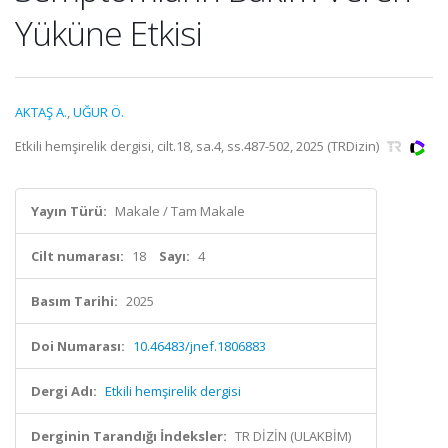
Yüküne Etkisi
AKTAŞ A.
,
UĞUR Ö.
Etkili hemşirelik dergisi, cilt.18, sa.4, ss.487-502, 2025 (TRDizin)
Yayın Türü:
Makale / Tam Makale
Cilt numarası:
18
Sayı:
4
Basım Tarihi:
2025
Doi Numarası:
10.46483/jnef.1806883
Dergi Adı:
Etkili hemşirelik dergisi
Derginin Tarandığı İndeksler:
TR DİZİN (ULAKBİM)