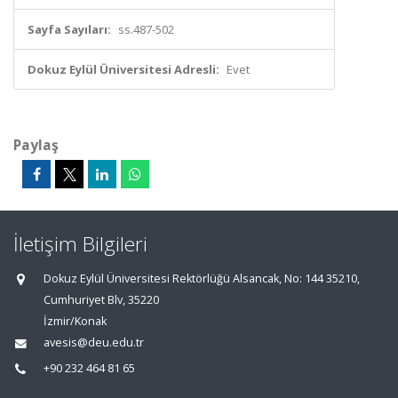
Sayfa Sayıları:
ss.487-502
Dokuz Eylül Üniversitesi Adresli:
Evet
Paylaş
İletişim Bilgileri
Dokuz Eylül Üniversitesi Rektörlüğü Alsancak, No: 144 35210,
Cumhuriyet Blv, 35220
İzmir/Konak
avesis@deu.edu.tr
+90 232 464 81 65