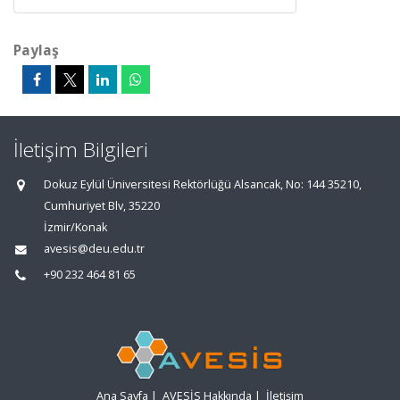
Paylaş
İletişim Bilgileri
Dokuz Eylül Üniversitesi Rektörlüğü Alsancak, No: 144 35210,
Cumhuriyet Blv, 35220
İzmir/Konak
avesis@deu.edu.tr
+90 232 464 81 65
Ana Sayfa
|
AVESİS Hakkında
|
İletişim