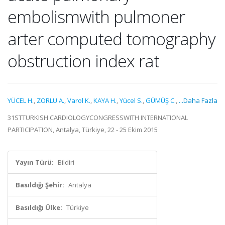
embolismwith pulmoner
arter computed tomography
obstruction index rat
YÜCEL H.
,
ZORLU A.
,
Varol K.
,
KAYA H.
,
Yücel S.
,
GÜMÜŞ C.
,
...Daha Fazla
31STTURKISH CARDIOLOGYCONGRESSWITH INTERNATIONAL
PARTICIPATION, Antalya, Türkiye, 22 - 25 Ekim 2015
Yayın Türü:
Bildiri
Basıldığı Şehir:
Antalya
Basıldığı Ülke:
Türkiye