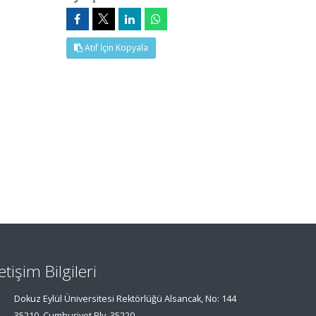
Atıf İçin Kopyala
letişim Bilgileri
Dokuz Eylül Üniversitesi Rektörlüğü Alsancak, No: 144
35210, Cumhuriyet Blv, 35220