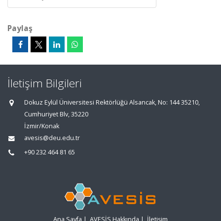
Paylaş
İletişim Bilgileri
Dokuz Eylül Üniversitesi Rektörlüğü Alsancak, No: 144 35210,
Cumhuriyet Blv, 35220
İzmir/Konak
avesis@deu.edu.tr
+90 232 464 81 65
Ana Sayfa
|
AVESİS Hakkında
|
İletişim