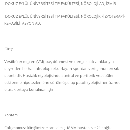
'DOKUZ EYLÜL ÜNİVERSİTESİ TIP FAKÜLTESİ, NÖROLOJİ AD, İZMİR
'DOKUZ EYLÜL ÜNİVERSİTESİ TIP FAKÜLTESİ, NÖROLOJİK FİZYOTERAPİ-
REHABİLİTASYON AD,
Giriş:
Vestibüler migren (VM), baş dönmesi ve dengesizlik ataklarıyla
seyreden bir hastalık olup tekrarlayan spontan vertigonun en sık
sebebidir. Hastalık etyolojisinde santral ve periferik vestibüler
etkilenme hipotezleri öne sürülmüş olup patofizyolojisi henüz net
olarak ortaya konulmamıştır.
Yöntem:
Çalışmamıza kliniğimizde tanı almış 18 VM hastası ve 21 sağlıklı