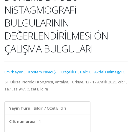
NiSTAGMOGRAFi
BULGULARININ
DEĞERLENDİRİLMESi ÖN
ÇALIŞMA BULGULARI
Emirbayer E.
,
Köstem Yayıcı Ş. İ.
,
Özçelik P.
,
Balcı B.
,
Akdal Halmagyı G.
61. Ulusal Nöroloji Kongresi, Antalya, Türkiye, 13 - 17 Aralık 2025, cilt.1,
sa.1, ss.947, (Özet Bildiri)
Yayın Türü:
Bildiri / Özet Bildiri
Cilt numarası:
1