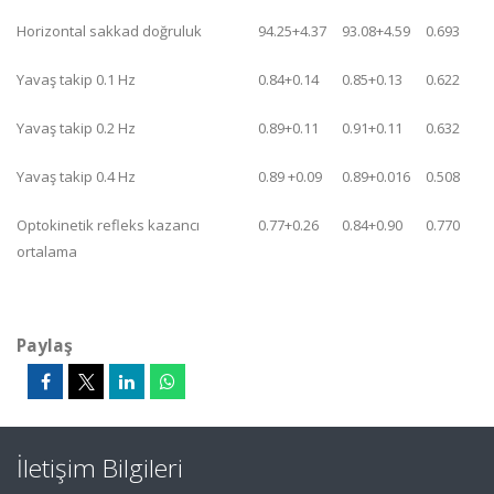
Horizontal sakkad doğruluk
94.25+4.37
93.08+4.59
0.693
Yavaş takip 0.1 Hz
0.84+0.14
0.85+0.13
0.622
Yavaş takip 0.2 Hz
0.89+0.11
0.91+0.11
0.632
Yavaş takip 0.4 Hz
0.89 +0.09
0.89+0.016
0.508
Optokinetik refleks kazancı
0.77+0.26
0.84+0.90
0.770
ortalama
Paylaş
İletişim Bilgileri