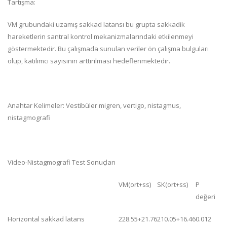
Tartışma:
VM grubundaki uzamış sakkad latansı bu grupta sakkadik
hareketlerin santral kontrol mekanizmalarındaki etkilenmeyi
göstermektedir. Bu çalışmada sunulan veriler ön çalışma bulguları
olup, katılımcı sayısının arttırılması hedeflenmektedir.
Anahtar Kelimeler: Vestibüler migren, vertigo, nistagmus,
nistagmografi
Video-Nistagmografi Test Sonuçları
VM(ort+ss)
SK(ort+ss)
P
değeri
Horizontal sakkad latans
228.55+21.76
210.05+16.46
0.012