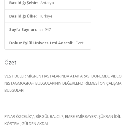
Basıldığı Şehir:
Antalya
Basıldığı Ülke:
Türkiye
Sayfa Sayıları:
ss.947
Dokuz Eylül Üniversitesi Adresli:
Evet
Özet
VESTİBÜLER MİGREN HASTALARINDA ATAK ARASI DÖNEMDE ViDEO
NiSTAGMOGRAFi BULGULARININ DEĞERLENDİRİLMESİ ÖN ÇALIŞMA
BULGULARI
PINAR ÖZCELİK',', BİRGÜL BALCI, ?, EMRE EMİRBAYER', ŞÜKRAN İDİL
KÖSTEM',GÜLDEN AKDAL'