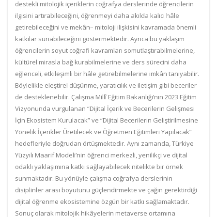
destekli mitolojik içeriklerin coğrafya derslerinde öğrencilerin
ilgisini artırabileceğini, öğrenmeyi daha akılda kalıcı hâle
getirebileceğini ve mekân– mitoloji ilişkisini kavramada önemli
katkılar sunabileceğini göstermektedir. Ayrıca bu yaklaşım
öğrencilerin soyut coğrafi kavramları somutlaştırabilmelerine,
kültürel mirasla bağ kurabilmelerine ve ders sürecini daha
eğlenceli, etkileşimli bir hâle getirebilmelerine imkân tanıyabilir.
Böylelikle eleştirel düşünme, yaratıcılık ve iletişim gibi beceriler
de desteklenebilir. Çalışma Millî Eğitim Bakanlığı’nın 2023 Eğitim
Vizyonunda vurgulanan “Dijital İçerik ve Becerilerin Gelişmesi
İçin Ekosistem Kurulacak” ve “Dijital Becerilerin Geliştirilmesine
Yönelik İçerikler Üretilecek ve Öğretmen Eğitimleri Yapılacak”
hedefleriyle doğrudan örtüşmektedir. Aynı zamanda, Türkiye
Yüzyılı Maarif Modeli’nin öğrenci merkezli, yenilikçi ve dijital
odaklı yaklaşımına katkı sağlayabilecek nitelikte bir örnek
sunmaktadır. Bu yönüyle çalışma coğrafya derslerinin
disiplinler arası boyutunu güçlendirmekte ve çağın gerektirdiği
dijital öğrenme ekosistemine özgün bir katkı sağlamaktadır.
Sonuç olarak mitolojik hikâyelerin metaverse ortamına