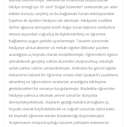
alanları belirlenmiştir. Metaverse ortamında oluşturulacak
hikâye örneği için 10. sınıf “Doğal Sistemler” ünitesinde yer alan
bitkiler konusu seçilmiş ve bu bağlamda Yunan mitolojisindeki
Daphne ile Apollon hikâyesi ele alınmıştır. Hikâyede özellikle
defne ağacına dönüşme motifi doğa–insan ilişkisini sembolize
etmesi açısından coğrafya ile ilişkilendirilmiş ve öğrenme
bağlamına uygun şekilde uyarlanmıştır. Tasarım sürecinde
hikâyeye ait karakterler ve mekân öğeleri Blender yazılımı
aracılığıyla üç boyutlu olarak modellenmiştir. Öğrencilerin ilgisini
artırabilecek gerçekçi sahne düzenleri oluşturulmuş, mitolojik
anlatı sahne sahne canlandırılmıştır. Ardından bu görsel öğeler
metaverse tabanlı bir öğrenme ortamı olan Spatial.IO yazılımına
aktarılmış ve öğrencilerin avatarları aracılığıyla etkileşime
girebilecekleri bir senaryo kurgulanmıştır. Böylelikle öğrenciler
hikâyeyi yalnızca okumak yerine sanal bir dünyada
deneyimleyebilecek, olayların geçtiği mekânsal bağlamı üç
boyutlu olarak keşfedebilecek ve coğrafi unsurları daha kalıcı
bir biçimde öğrenme imkânı bulabileceği düşünülmüştür.
Araştırmanın ortaya koyduğu tasarım yaklaşımı metaverse