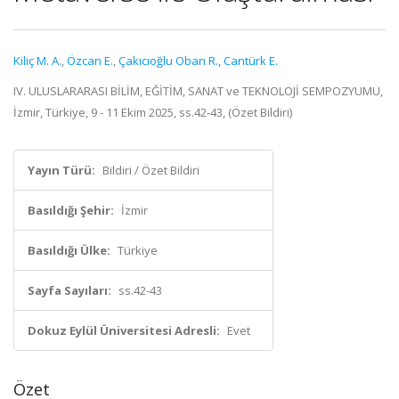
Kiliç M. A.
,
Özcan E.
,
Çakıcıoğlu Oban R.
,
Cantürk E.
IV. ULUSLARARASI BİLİM, EĞİTİM, SANAT ve TEKNOLOJİ SEMPOZYUMU,
İzmir, Türkiye, 9 - 11 Ekim 2025, ss.42-43, (Özet Bildiri)
Yayın Türü:
Bildiri / Özet Bildiri
Basıldığı Şehir:
İzmir
Basıldığı Ülke:
Türkiye
Sayfa Sayıları:
ss.42-43
Dokuz Eylül Üniversitesi Adresli:
Evet
Özet