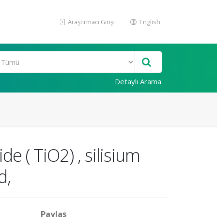
Araştırmacı Girişi
English
Detaylı Arama
de ( TiO2) , silisium
d,
Paylaş