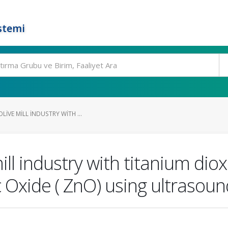
stemi
LIVE MILL INDUSTRY WITH ...
ll industry with titanium dioxi
c Oxide ( ZnO) using ultrasoun