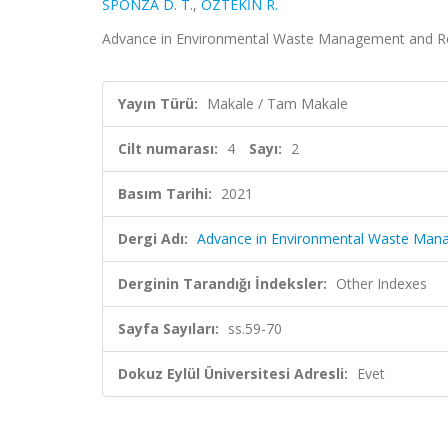
SPONZA D. T.
,
ÖZTEKİN R.
Advance in Environmental Waste Management and Recycl
Yayın Türü:
Makale / Tam Makale
Cilt numarası:
4
Sayı:
2
Basım Tarihi:
2021
Dergi Adı:
Advance in Environmental Waste Mana
Derginin Tarandığı İndeksler:
Other Indexes
Sayfa Sayıları:
ss.59-70
Dokuz Eylül Üniversitesi Adresli:
Evet