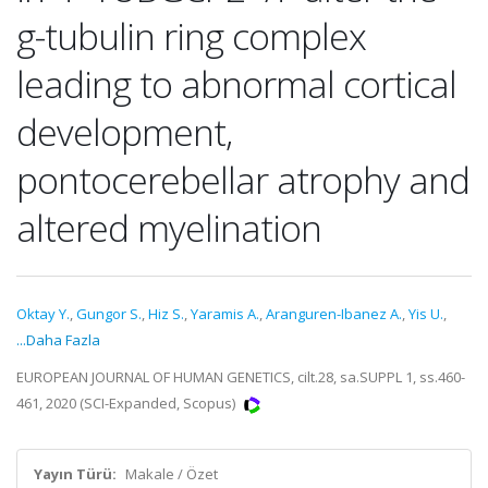
g-tubulin ring complex
leading to abnormal cortical
development,
pontocerebellar atrophy and
altered myelination
Oktay Y.
,
Gungor S.
,
Hiz S.
,
Yaramis A.
,
Aranguren-Ibanez A.
,
Yis U.
,
...Daha Fazla
EUROPEAN JOURNAL OF HUMAN GENETICS, cilt.28, sa.SUPPL 1, ss.460-
461, 2020 (SCI-Expanded, Scopus)
Yayın Türü:
Makale / Özet