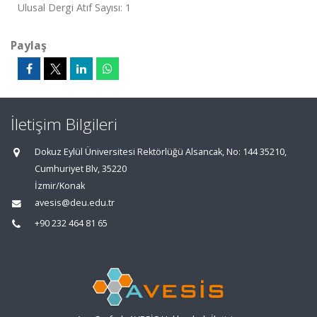
Ulusal Dergi Atıf Sayısı: 1
Paylaş
İletişim Bilgileri
Dokuz Eylül Üniversitesi Rektörlüğü Alsancak, No: 144 35210,
Cumhuriyet Blv, 35220
İzmir/Konak
avesis@deu.edu.tr
+90 232 464 81 65