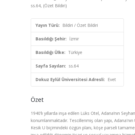
ss.64, (Özet Bildiri)
Yayın Türü:
Bildiri / Özet Bildiri
Basıldığı Şehir:
İzmir
Basıldığı Ülke:
Türkiye
Sayfa Sayıları:
ss.64
Dokuz Eylül Üniversitesi Adresli:
Evet
Özet
1940’lı yıllarda inşa edilen Lüks Otel, Adana’nın Seyh
konumlanmaktadır. Tescillenmiş olan yapı, Adana'nın ta
Kesik U biçimindeki özgün planı, köşe parseli tamame
inşa edildiği dönemin ticari ve sosyal yaşamına hizme