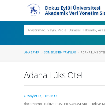
Dokuz Eylül Üniversitesi
Akademik Veri Yönetim Si
Ara
ANA SAYFA
SON EKLENEN YAYINLAR
ADANA LÜKS OTE
Adana Lüks Otel
Özsöyler D.
,
Erman O.
docomomo_Türkiye POSTER SUNUŞLARI - Türkiye Mimarlı