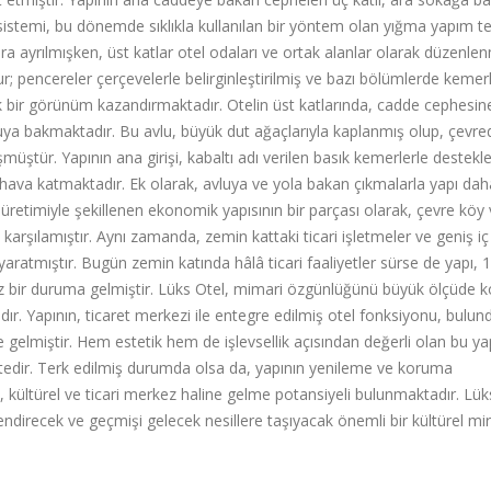
yıcı sistemi, bu dönemde sıklıkla kullanılan bir yöntem olan yığma yapım t
ayrılmışken, üst katlar otel odaları ve ortak alanlar olarak düzenlenm
 pencereler çerçevelerle belirginleştirilmiş ve bazı bölümlerde kemerl
tik bir görünüm kazandırmaktadır. Otelin üst katlarında, cadde cephesi
uya bakmaktadır. Bu avlu, büyük dut ağaçlarıyla kaplanmış olup, çevre
müştür. Yapının ana girişi, kabaltı adı verilen basık kemerlerle destekl
hava katmaktadır. Ek olarak, avluya ve yola bakan çıkmalarla yapı dah
k üretimiyle şekillenen ekonomik yapısının bir parçası olarak, çevre köy
karşılamıştır. Aynı zamanda, zemin kattaki ticari işletmeler ve geniş iç
yaratmıştır. Bugün zemin katında hâlâ ticari faaliyetler sürse de yapı, 
z bir duruma gelmiştir. Lüks Otel, mimari özgünlüğünü büyük ölçüde 
ıdır. Yapının, ticaret merkezi ile entegre edilmiş otel fonksiyonu, bulu
elmiştir. Hem estetik hem de işlevsellik açısından değerli olan bu ya
iktedir. Terk edilmiş durumda olsa da, yapının yenileme ve koruma
l, kültürel ve ticari merkez haline gelme potansiyeli bulunmaktadır. Lük
lendirecek ve geçmişi gelecek nesillere taşıyacak önemli bir kültürel mi