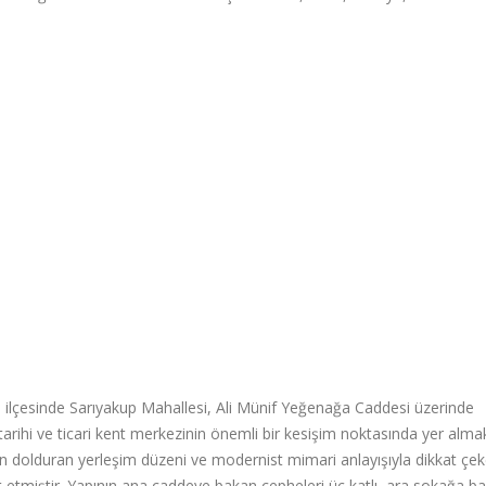
an ilçesinde Sarıyakup Mahallesi, Ali Münif Yeğenağa Caddesi üzerinde
rihi ve ticari kent merkezinin önemli bir kesişim noktasında yer almak
n dolduran yerleşim düzeni ve modernist mimari anlayışıyla dikkat çek
t etmiştir. Yapının ana caddeye bakan cepheleri üç katlı, ara sokağa b