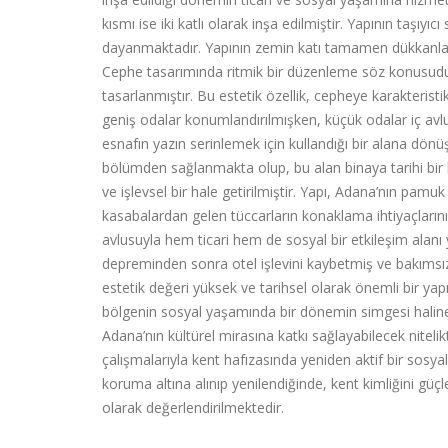
kısmı ise iki katlı olarak inşa edilmiştir. Yapının taşı
dayanmaktadır. Yapının zemin katı tamamen dükkanlara 
Cephe tasarımında ritmik bir düzenleme söz konusudur;
tasarlanmıştır. Bu estetik özellik, cepheye karakteris
geniş odalar konumlandırılmışken, küçük odalar iç avl
esnafın yazın serinlemek için kullandığı bir alana dönüş
bölümden sağlanmakta olup, bu alan binaya tarihi bir 
ve işlevsel bir hale getirilmiştir. Yapı, Adana’nın pamu
kasabalardan gelen tüccarların konaklama ihtiyaçlarını 
avlusuyla hem ticari hem de sosyal bir etkileşim alanı 
depreminden sonra otel işlevini kaybetmiş ve bakımsı
estetik değeri yüksek ve tarihsel olarak önemli bir yap
bölgenin sosyal yaşamında bir dönemin simgesi haline g
Adana’nın kültürel mirasına katkı sağlayabilecek nitel
çalışmalarıyla kent hafızasında yeniden aktif bir sosya
koruma altına alınıp yenilendiğinde, kent kimliğini güç
olarak değerlendirilmektedir.