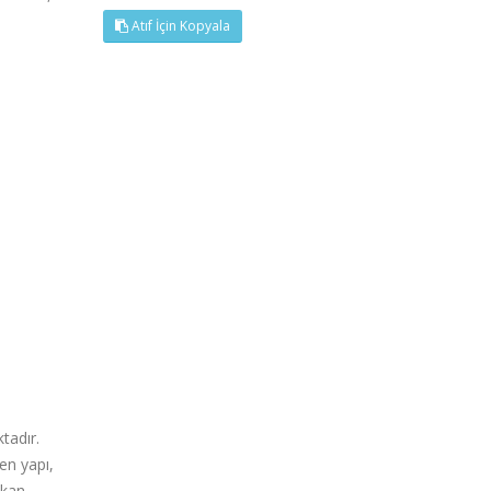
Atıf İçin Kopyala
tadır.
en yapı,
akan