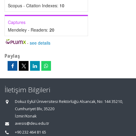
Scopus - Citation Indexes:
10
Captures
Mendeley - Readers:
20
-
see details
Paylaş
İletişim Bilgileri
Dokuz Eylül Üniversitesi Rektörlüğü Alsancak, No: 144 35210,
Cumhuriyet Blv, 35220
İzmir/Konak
avesis@deu.edu.tr
+90 232 464 81 65