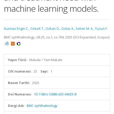
machine learning models.
Durmaz Engin C.
,
Ozturk T.
,
Ozkan Ö.
,
Oztas A.
,
Selver M. A.
,
Tuzun F.
BMC ophthalmology, cilt.25, sa.1, ss.194, 2025 (SCI-Expanded, Scopus)
Yayın Türü:
Makale / Tam Makale
Cilt numarası:
25
Sayı:
1
Basım Tarihi:
2025
Doi Numarası:
10.1186/s12886-025-04025-8
Dergi Adı:
BMC ophthalmology