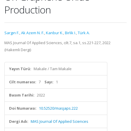
Production
Sargın F.
,
Ak Azem N. F.
,
Kanbur K.
,
Birlik I.
,
Türk A.
MAS Journal Of Applied Sciences, cilt.7, sa.1, ss.221-227, 2022
(Hakemli Dergi)
Yayın Türü:
Makale / Tam Makale
Cilt numarası:
7
Sayı:
1
Basım Tarihi:
2022
Doi Numarası:
10.52520/masjaps.222
Dergi Adı:
MAS Journal Of Applied Sciences