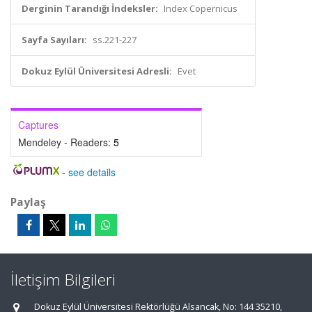
Derginin Tarandığı İndeksler:
Index Copernicus
Sayfa Sayıları:
ss.221-227
Dokuz Eylül Üniversitesi Adresli:
Evet
Captures
Mendeley - Readers:
5
-
see details
Paylaş
İletişim Bilgileri
Dokuz Eylül Üniversitesi Rektörlüğü Alsancak, No: 144 35210,