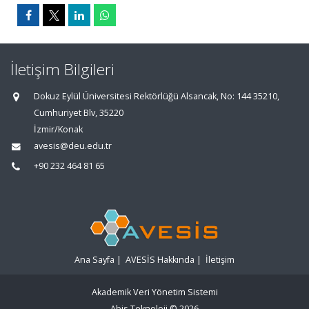
İletişim Bilgileri
Dokuz Eylül Üniversitesi Rektörlüğü Alsancak, No: 144 35210,
Cumhuriyet Blv, 35220
İzmir/Konak
avesis@deu.edu.tr
+90 232 464 81 65
Ana Sayfa
|
AVESİS Hakkında
|
İletişim
Akademik Veri Yönetim Sistemi
Abis Teknoloji
© 2026