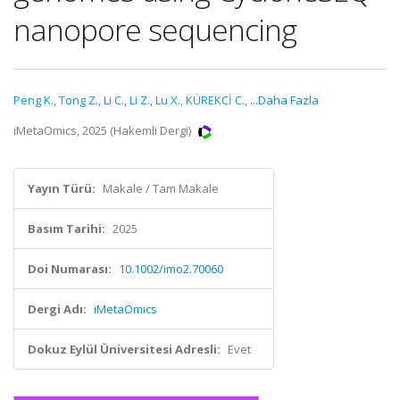
nanopore sequencing
Peng K.
,
Tong Z.
,
Li C.
,
Li Z.
,
Lu X.
,
KÜREKCİ C.
,
...Daha Fazla
iMetaOmics, 2025 (Hakemli Dergi)
Yayın Türü:
Makale / Tam Makale
Basım Tarihi:
2025
Doi Numarası:
10.1002/imo2.70060
Dergi Adı:
iMetaOmics
Dokuz Eylül Üniversitesi Adresli:
Evet