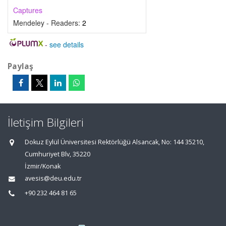
Captures
Mendeley - Readers:
2
-
see details
Paylaş
İletişim Bilgileri
Dokuz Eylül Üniversitesi Rektörlüğü Alsancak, No: 144 35210,
Cumhuriyet Blv, 35220
İzmir/Konak
avesis@deu.edu.tr
+90 232 464 81 65