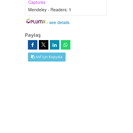
Captures
Mendeley - Readers:
1
-
see details
Paylaş
Atıf İçin Kopyala