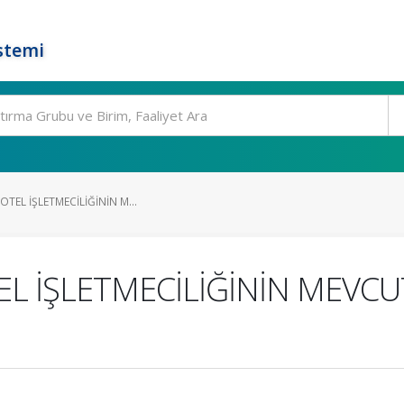
stemi
OTEL İŞLETMECİLİĞİNİN M...
TEL İŞLETMECİLİĞİNİN MEVC