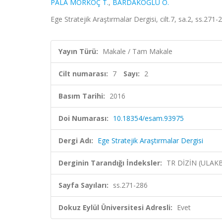
PALA MORKOÇ T.
,
BARDAKOĞLU Ö.
Ege Stratejik Araştırmalar Dergisi, cilt.7, sa.2, ss.271
Yayın Türü:
Makale / Tam Makale
Cilt numarası:
7
Sayı:
2
Basım Tarihi:
2016
Doi Numarası:
10.18354/esam.93975
Dergi Adı:
Ege Stratejik Araştırmalar Dergisi
Derginin Tarandığı İndeksler:
TR DİZİN (ULAK
Sayfa Sayıları:
ss.271-286
Dokuz Eylül Üniversitesi Adresli:
Evet