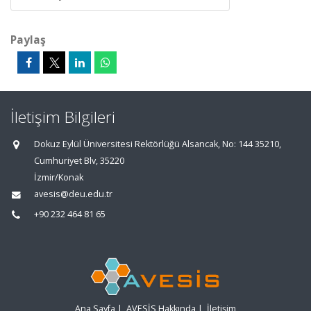
Paylaş
İletişim Bilgileri
Dokuz Eylül Üniversitesi Rektörlüğü Alsancak, No: 144 35210,
Cumhuriyet Blv, 35220
İzmir/Konak
avesis@deu.edu.tr
+90 232 464 81 65
Ana Sayfa
|
AVESİS Hakkında
|
İletişim