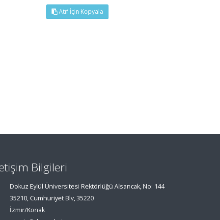
Atıf İçin Kopyala
letişim Bilgileri
Dokuz Eylül Üniversitesi Rektörlüğü Alsancak, No: 144
35210, Cumhuriyet Blv, 35220
İzmir/Konak