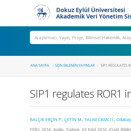
Dokuz Eylül Üniversitesi
Akademik Veri Yönetim Si
Ara
ANA SAYFA
SON EKLENEN YAYINLAR
SIP1 REGULATES R
SIP1 regulates ROR1 in
BALÇIK ERÇİN P.
,
ÇETİN M.
,
YALIM CAMCI İ.
,
Odabaş
FEBS_2016, Aydın, Türkiye, 03 Eylül 2016, (Özet Bildir