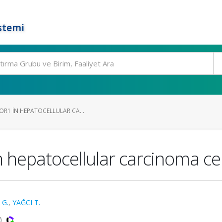
stemi
OR1 IN HEPATOCELLULAR CA...
 hepatocellular carcinoma cel
 G.
,
YAĞCI T.
i)