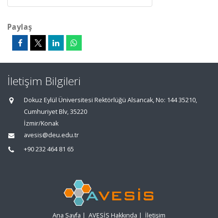
Paylaş
İletişim Bilgileri
Dokuz Eylül Üniversitesi Rektörlüğü Alsancak, No: 144 35210,
Cumhuriyet Blv, 35220
İzmir/Konak
avesis@deu.edu.tr
+90 232 464 81 65
Ana Sayfa
|
AVESİS Hakkında
|
İletişim