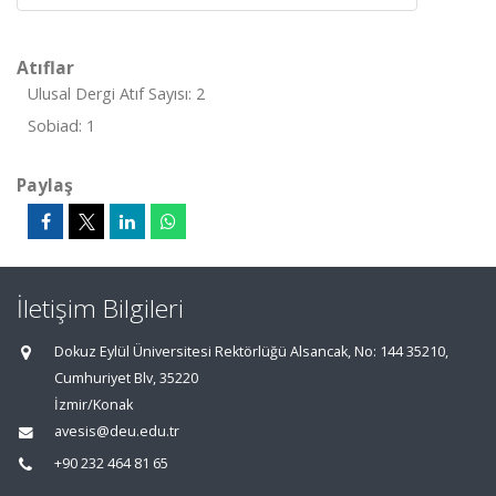
Atıflar
Ulusal Dergi Atıf Sayısı: 2
Sobiad: 1
Paylaş
İletişim Bilgileri
Dokuz Eylül Üniversitesi Rektörlüğü Alsancak, No: 144 35210,
Cumhuriyet Blv, 35220
İzmir/Konak
avesis@deu.edu.tr
+90 232 464 81 65