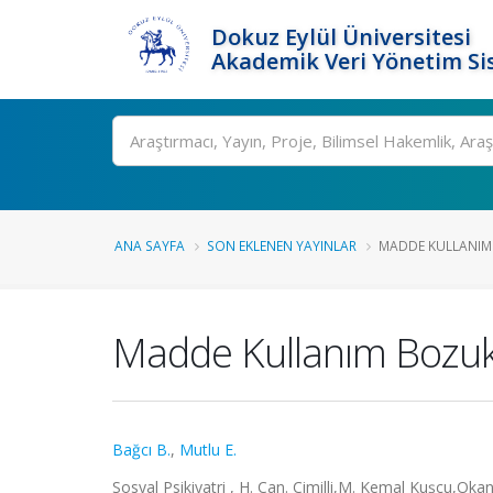
Dokuz Eylül Üniversitesi
Akademik Veri Yönetim Si
Ara
ANA SAYFA
SON EKLENEN YAYINLAR
MADDE KULLANIM 
Madde Kullanım Bozuklu
Bağcı B.
,
Mutlu E.
Sosyal Psikiyatri , H. Can. Cimilli,M. Kemal Kuşçu,Okan