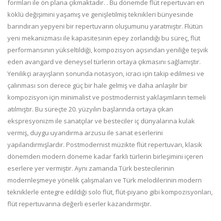
formları ile ön plana çıkmaktadır. . Bu dönemde flüt repertuvarı en
köklü değişimini yaşamış ve genişletilmiş teknikleri bünyesinde
barındıran yepyeni bir repertuvarın oluşumunu yaratmıştır. Flütün
yeni mekanizması ile kapasitesinin epey zorlandığı bu süreç, flüt
performansının yükseltildiği, kompozisyon açısından yeniliğe teşvik
eden avangard ve deneysel türlerin ortaya çıkmasını sağlamıştır.
Yenilikçi arayışların sonunda notasyon, icracı için takip edilmesi ve
çalınması son derece güç bir hale gelmiş ve daha anlaşılır bir
kompozisyon için minimalist ve postmodernist yaklaşımların temeli
atılmıştır. Bu süreçte 20. yüzyılın başlarında ortaya çıkan
ekspresyonizm ile sanatçılar ve besteciler iç dünyalarına kulak
vermiş, duygu uyandırma arzusu ile sanat eserlerini
yapılandırmışlardır. Postmodernist müzikte flüt repertuvarı, klasik
dönemden modern döneme kadar farklı türlerin birleşimini içeren
eserlere yer vermiştir. Aynı zamanda Türk bestecilerinin
modernleşmeye yönelik çalışmaları ve Türk melodilerinin modern
tekniklerle entegre edildiği solo flüt, flüt-piyano gibi kompozisyonları,
flüt repertuvarına değerli eserler kazandırmıştır.