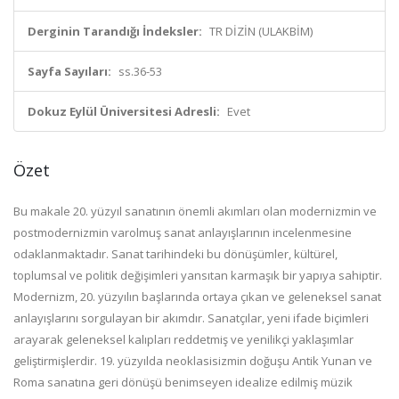
Derginin Tarandığı İndeksler:
TR DİZİN (ULAKBİM)
Sayfa Sayıları:
ss.36-53
Dokuz Eylül Üniversitesi Adresli:
Evet
Özet
Bu makale 20. yüzyıl sanatının önemli akımları olan modernizmin ve
postmodernizmin varolmuş sanat anlayışlarının incelenmesine
odaklanmaktadır. Sanat tarihindeki bu dönüşümler, kültürel,
toplumsal ve politik değişimleri yansıtan karmaşık bir yapıya sahiptir.
Modernizm, 20. yüzyılın başlarında ortaya çıkan ve geleneksel sanat
anlayışlarını sorgulayan bir akımdır. Sanatçılar, yeni ifade biçimleri
arayarak geleneksel kalıpları reddetmiş ve yenilikçi yaklaşımlar
geliştirmişlerdir. 19. yüzyılda neoklasisizmin doğuşu Antik Yunan ve
Roma sanatına geri dönüşü benimseyen idealize edilmiş müzik