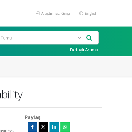
Araştırmacı Girişi
English
Detaylı Arama
ility
Paylaş
ayınevi,