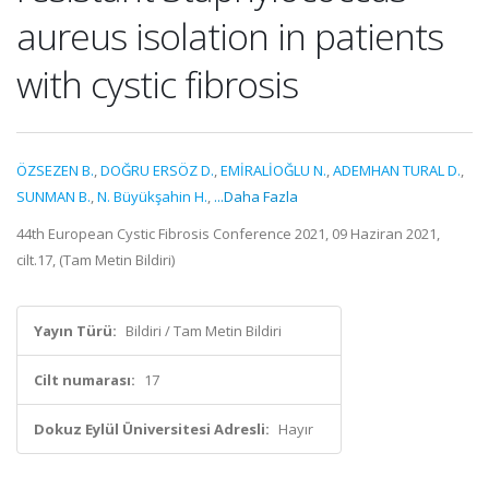
aureus isolation in patients
with cystic fibrosis
ÖZSEZEN B.
,
DOĞRU ERSÖZ D.
,
EMİRALİOĞLU N.
,
ADEMHAN TURAL D.
,
SUNMAN B.
,
N. Büyükşahin H.
,
...Daha Fazla
44th European Cystic Fibrosis Conference 2021, 09 Haziran 2021,
cilt.17, (Tam Metin Bildiri)
Yayın Türü:
Bildiri / Tam Metin Bildiri
Cilt numarası:
17
Dokuz Eylül Üniversitesi Adresli:
Hayır