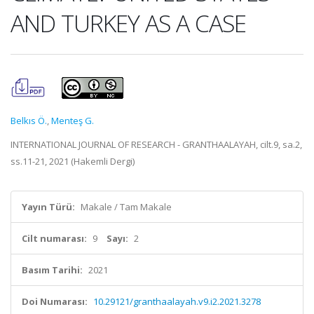
AND TURKEY AS A CASE
Belkıs Ö.
,
Menteş G.
INTERNATIONAL JOURNAL OF RESEARCH - GRANTHAALAYAH, cilt.9, sa.2,
ss.11-21, 2021 (Hakemli Dergi)
Yayın Türü:
Makale / Tam Makale
Cilt numarası:
9
Sayı:
2
Basım Tarihi:
2021
Doi Numarası:
10.29121/granthaalayah.v9.i2.2021.3278