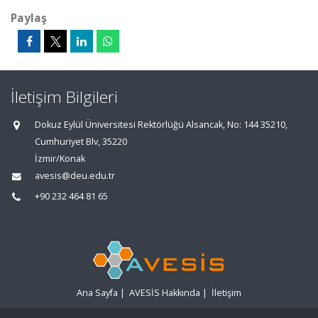
Paylaş
İletişim Bilgileri
Dokuz Eylül Üniversitesi Rektörlüğü Alsancak, No: 144 35210,
Cumhuriyet Blv, 35220
İzmir/Konak
avesis@deu.edu.tr
+90 232 464 81 65
Ana Sayfa
|
AVESİS Hakkında
|
İletişim