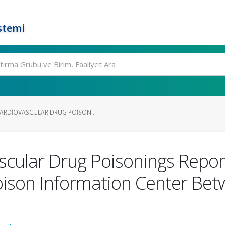
stemi
ARDIOVASCULAR DRUG POISON...
scular Drug Poisonings Repor
Poison Information Center Be