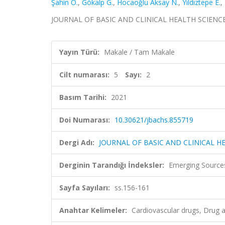
Şahin O.
,
Gökalp G.
,
Hocaoğlu Aksay N.
,
Yıldıztepe E.
,
JOURNAL OF BASIC AND CLINICAL HEALTH SCIENCES, ci
Yayın Türü:
Makale / Tam Makale
Cilt numarası:
5
Sayı:
2
Basım Tarihi:
2021
Doi Numarası:
10.30621/jbachs.855719
Dergi Adı:
JOURNAL OF BASIC AND CLINICAL H
Derginin Tarandığı İndeksler:
Emerging Sources
Sayfa Sayıları:
ss.156-161
Anahtar Kelimeler:
Cardiovascular drugs, Drug 