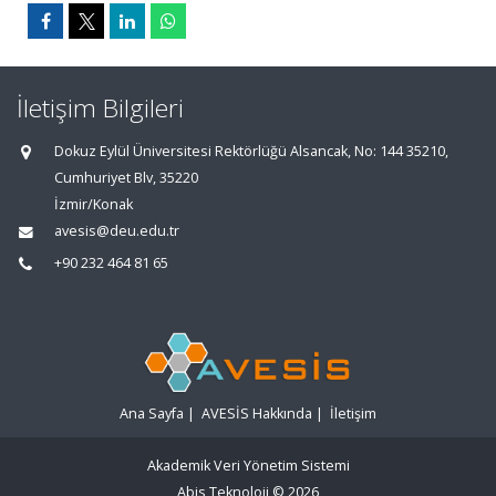
İletişim Bilgileri
Dokuz Eylül Üniversitesi Rektörlüğü Alsancak, No: 144 35210,
Cumhuriyet Blv, 35220
İzmir/Konak
avesis@deu.edu.tr
+90 232 464 81 65
Ana Sayfa
|
AVESİS Hakkında
|
İletişim
Akademik Veri Yönetim Sistemi
Abis Teknoloji
© 2026