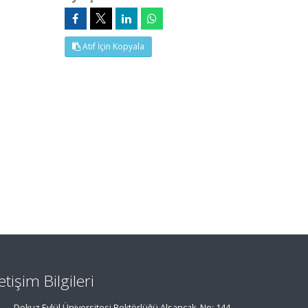
Atıf İçin Kopyala
letişim Bilgileri
Dokuz Eylül Üniversitesi Rektörlüğü Alsancak, No: 144