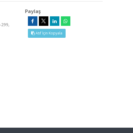
Paylaş
-299,
Atıf İçin Kopyala