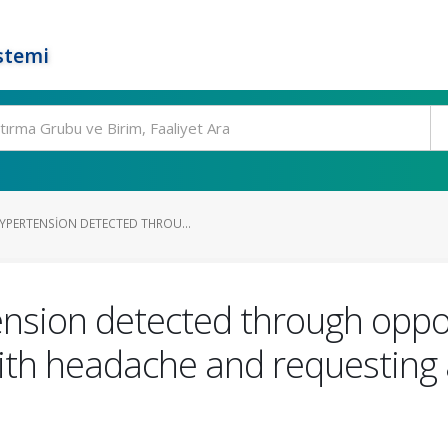
stemi
PERTENSION DETECTED THROU...
sion detected through opport
ith headache and requesting 