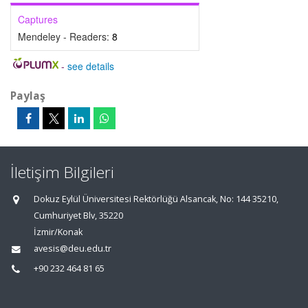
Captures
Mendeley - Readers:
8
-
see details
Paylaş
İletişim Bilgileri
Dokuz Eylül Üniversitesi Rektörlüğü Alsancak, No: 144 35210,
Cumhuriyet Blv, 35220
İzmir/Konak
avesis@deu.edu.tr
+90 232 464 81 65