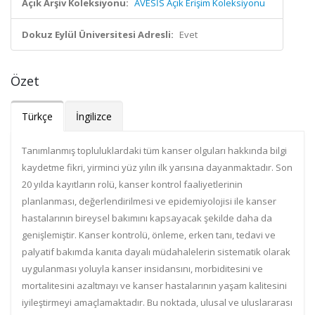
Açık Arşiv Koleksiyonu:
AVESİS Açık Erişim Koleksiyonu
Dokuz Eylül Üniversitesi Adresli:
Evet
Özet
Türkçe
İngilizce
Tanımlanmış topluluklardaki tüm kanser olguları hakkında bilgi
kaydetme fikri, yirminci yüz yılın ilk yarısına dayanmaktadır. Son
20 yılda kayıtların rolü, kanser kontrol faaliyetlerinin
planlanması, değerlendirilmesi ve epidemiyolojisi ile kanser
hastalarının bireysel bakımını kapsayacak şekilde daha da
genişlemiştir. Kanser kontrolü, önleme, erken tanı, tedavi ve
palyatif bakımda kanıta dayalı müdahalelerin sistematik olarak
uygulanması yoluyla kanser insidansını, morbiditesini ve
mortalitesini azaltmayı ve kanser hastalarının yaşam kalitesini
iyileştirmeyi amaçlamaktadır. Bu noktada, ulusal ve uluslararası