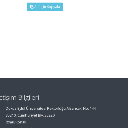
Atıf İçin Kopyala
letişim Bilgileri
Dokuz Eylül Üniversitesi Rektörlüğü Alsancak, No: 144
35210, Cumhuriyet Blv, 35220
İzmir/Konak