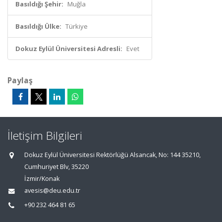
Basıldığı Şehir:
Muğla
Basıldığı Ülke:
Türkiye
Dokuz Eylül Üniversitesi Adresli:
Evet
Paylaş
İletişim Bilgileri
Dokuz Eylül Üniversitesi Rektörlüğü Alsancak, No: 144 35210,
Cumhuriyet Blv, 35220
İzmir/Konak
avesis@deu.edu.tr
+90 232 464 81 65