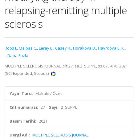
relapsing-remitting multiple
sclerosis
Roos I.
,
Malpas C.
,
Leray E.
,
Casey R.
,
Horakova D.
,
Havrdova E. K.
,
...Daha Fazla
MULTIPLE SCLEROSIS JOURNAL, cilt.27, sa.2_SUPPL, ss.673-676, 2021
(SCI-Expanded, Scopus)
Yayın Türü:
Makale / Özet
Cilt numarası:
27
Sayı:
2_SUPPL
Basım Tarihi:
2021
Dergi Adı:
MULTIPLE SCLEROSIS JOURNAL