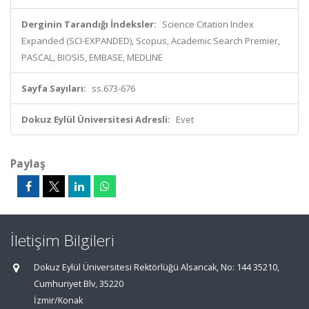
Derginin Tarandığı İndeksler:
Science Citation Index
Expanded (SCI-EXPANDED), Scopus, Academic Search Premier,
PASCAL, BIOSIS, EMBASE, MEDLINE
Sayfa Sayıları:
ss.673-676
Dokuz Eylül Üniversitesi Adresli:
Evet
Paylaş
İletişim Bilgileri
Dokuz Eylül Üniversitesi Rektörlüğü Alsancak, No: 144 35210,
Cumhuriyet Blv, 35220
İzmir/Konak