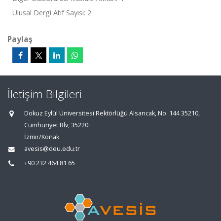
Ulusal Dergi Atıf Sayısı: 2
Paylaş
İletişim Bilgileri
Dokuz Eylül Üniversitesi Rektörlüğü Alsancak, No: 144 35210,
Cumhuriyet Blv, 35220
İzmir/Konak
avesis@deu.edu.tr
+90 232 464 81 65