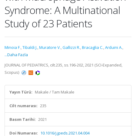
Syndrome: A Multinational
Study of 23 Patients
Minoia F.
,
Tibaldi J.
,
Muratore V.
,
Gallizzi R.
,
Bracaglia C.
,
Arduini A.
,
...Daha Fazla
JOURNAL OF PEDIATRICS, cilt.235, ss.196-202, 2021 (SCI-Expanded,
Scopus)
Yayın Türü:
Makale / Tam Makale
Cilt numarası:
235
Basım Tarihi:
2021
Doi Numarası:
10.1016/j.jpeds.2021.04.004