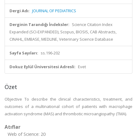
Dergi Adı:
JOURNAL OF PEDIATRICS
Derginin Tarandığı İndeksler:
Science Citation Index
Expanded (SCI-EXPANDED), Scopus, BIOSIS, CAB Abstracts,
CINAHL, EMBASE, MEDLINE, Veterinary Science Database
Sayfa Sayıları:
ss.196-202
Dokuz Eylül Üniversitesi Adresli:
Evet
Özet
Objective To describe the clinical characteristics, treatment, and
outcomes of a multinational cohort of patients with macrophage
activation syndrome (MAS) and thrombotic microangiopathy (TMA).
Atıflar
Web of Science: 20