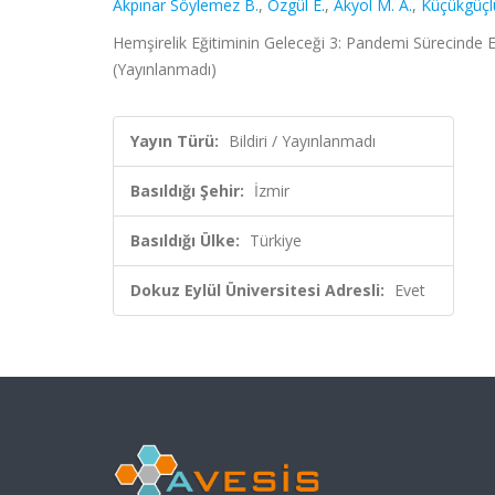
Akpınar Söylemez B.
,
Özgül E.
,
Akyol M. A.
,
Küçükgüçl
Hemşirelik Eğitiminin Geleceği 3: Pandemi Sürecinde Eği
(Yayınlanmadı)
Yayın Türü:
Bildiri / Yayınlanmadı
Basıldığı Şehir:
İzmir
Basıldığı Ülke:
Türkiye
Dokuz Eylül Üniversitesi Adresli:
Evet