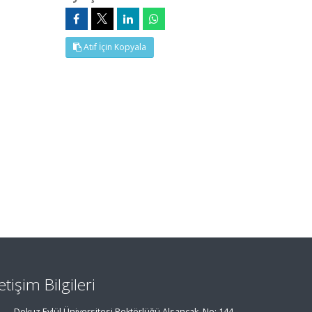
Atıf İçin Kopyala
letişim Bilgileri
Dokuz Eylül Üniversitesi Rektörlüğü Alsancak, No: 144