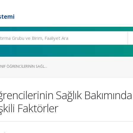
stemi
NIF ÖĞRENCILERININ SAĞL...
ğrencilerinin Sağlık Bakımında
şkili Faktörler