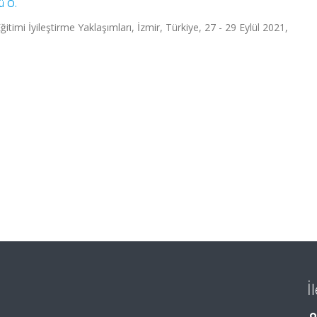
ü Ö.
timi İyileştirme Yaklaşımları, İzmir, Türkiye, 27 - 29 Eylül 2021,
İ