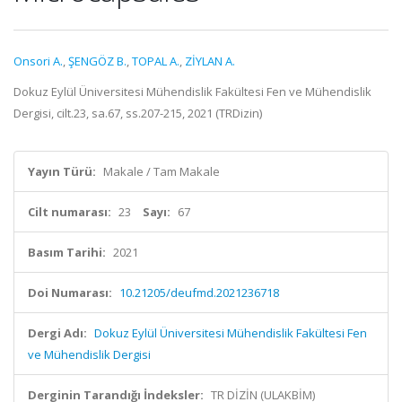
Onsori A.
,
ŞENGÖZ B.
,
TOPAL A.
,
ZİYLAN A.
Dokuz Eylül Üniversitesi Mühendislik Fakültesi Fen ve Mühendislik
Dergisi, cilt.23, sa.67, ss.207-215, 2021 (TRDizin)
Yayın Türü:
Makale / Tam Makale
Cilt numarası:
23
Sayı:
67
Basım Tarihi:
2021
Doi Numarası:
10.21205/deufmd.2021236718
Dergi Adı:
Dokuz Eylül Üniversitesi Mühendislik Fakültesi Fen
ve Mühendislik Dergisi
Derginin Tarandığı İndeksler:
TR DİZİN (ULAKBİM)