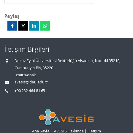
Paylaş
İletişim Bilgileri
Dokuz Eylül Üniversitesi Rektörlüğü Alsancak, No: 144 35210,
Cumhuriyet Blv, 35220
İzmir/Konak
avesis@deu.edu.tr
+90 232 464 81 65
Ana Sayfa
|
AVESİS Hakkında
|
İletişim