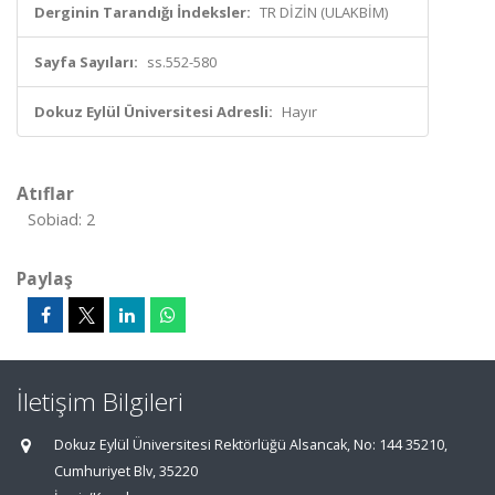
Derginin Tarandığı İndeksler:
TR DİZİN (ULAKBİM)
Sayfa Sayıları:
ss.552-580
Dokuz Eylül Üniversitesi Adresli:
Hayır
Atıflar
Sobiad: 2
Paylaş
İletişim Bilgileri
Dokuz Eylül Üniversitesi Rektörlüğü Alsancak, No: 144 35210,
Cumhuriyet Blv, 35220