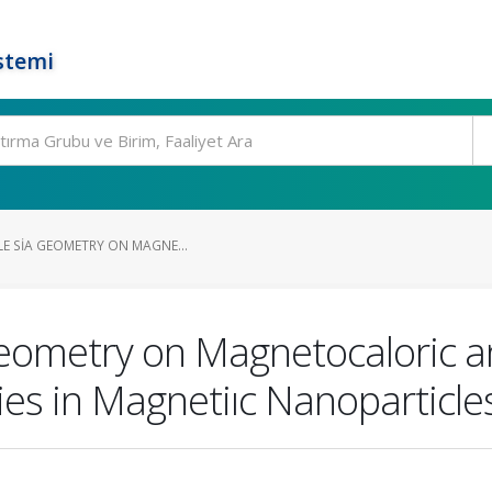
stemi
LE SIA GEOMETRY ON MAGNE...
a Geometry on Magnetocaloric 
es in Magnetiıc Nanoparticle