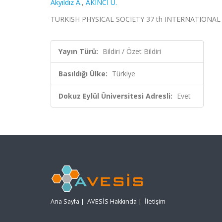
Akyıldız A.
,
AKINCI Ü.
TURKISH PHYSICAL SOCIETY 37 th INTERNATIONAL PHYS
Yayın Türü:
Bildiri / Özet Bildiri
Basıldığı Ülke:
Türkiye
Dokuz Eylül Üniversitesi Adresli:
Evet
Ana Sayfa
|
AVESİS Hakkında
|
İletişim