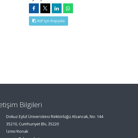
Atıf İçin Kopyala
letişim Bilgileri
Dokuz Eylül Üniversitesi Rektörlüğü Alsancak, No: 144
35210, Cumhuriyet Blv, 35220
İzmir/Konak