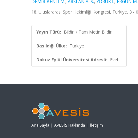
DEMİR BENLİ M.
,
ARSLAN A. S.
,
YÖRÜK İ.
,
ERGÜN M.
18. Uluslararası Spor Hekimliği Kongresi, Türkiye, 3 - 
Yayın Türü:
Bildiri / Tam Metin Bildiri
Basıldığı Ülke:
Türkiye
Dokuz Eylül Üniversitesi Adresli:
Evet
Ana Sayfa
|
AVESİS Hakkında
|
İletişim