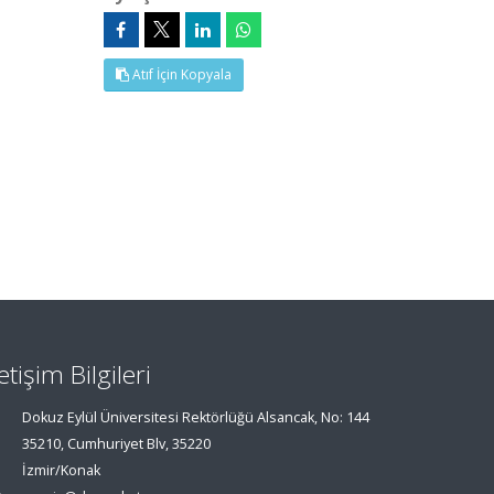
Atıf İçin Kopyala
letişim Bilgileri
Dokuz Eylül Üniversitesi Rektörlüğü Alsancak, No: 144
35210, Cumhuriyet Blv, 35220
İzmir/Konak